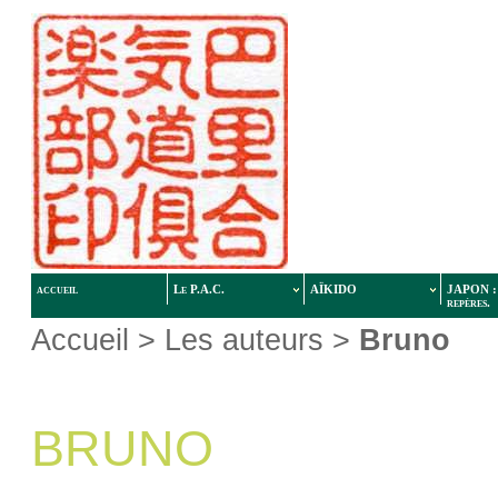
accueil
Le P.A.C.
AÏKIDO
JAPON : 
repères.
Accueil
> Les auteurs >
Bruno
BRUNO