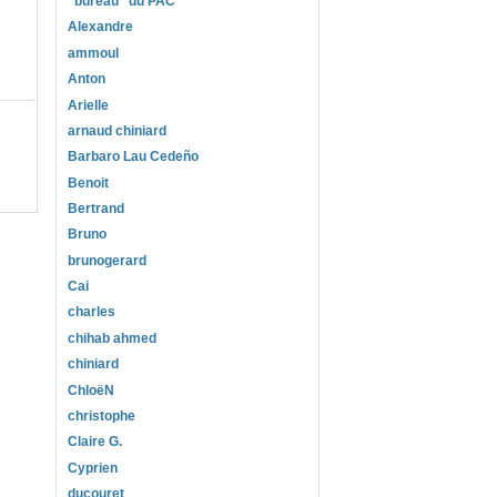
"bureau" du PAC
Alexandre
ammoul
Anton
Arielle
arnaud chiniard
Barbaro Lau Cedeño
Benoit
Bertrand
Bruno
brunogerard
Cai
charles
chihab ahmed
chiniard
ChloëN
christophe
Claire G.
Cyprien
ducouret