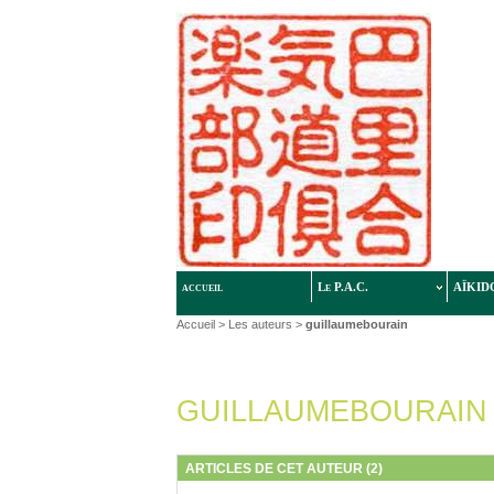
accueil
Le P.A.C.
AÏKID
Accueil
> Les auteurs >
guillaumebourain
GUILLAUMEBOURAIN
ARTICLES DE CET AUTEUR (2)