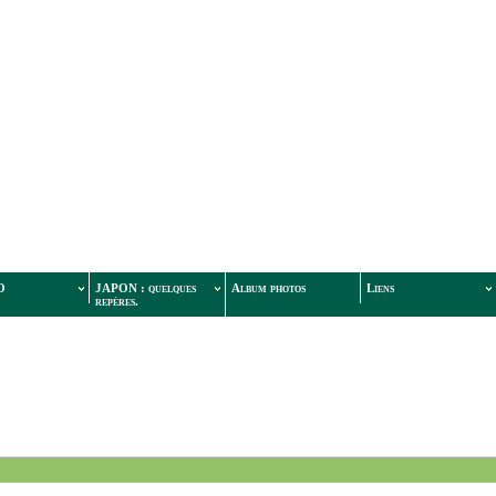
O
JAPON : quelques
Album photos
Liens
repères.