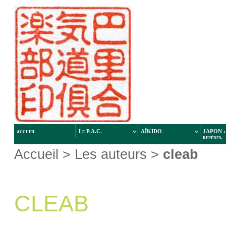
accueil
Le P.A.C.
AÏKIDO
JAPON : 
repères.
Accueil
> Les auteurs >
cleab
CLEAB