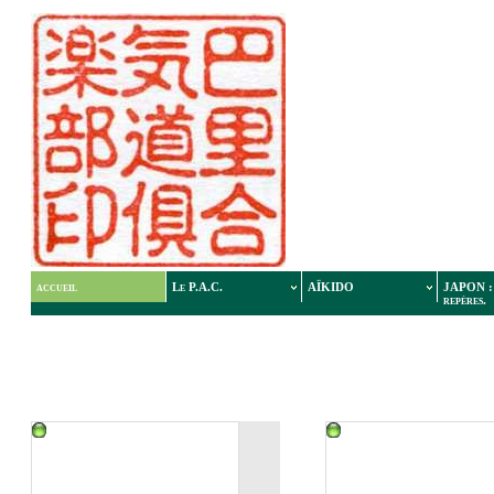
accueil
Le P.A.C.
AÏKIDO
JAPON : 
repères.