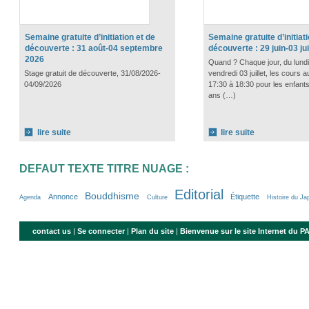
Semaine gratuite d’initiation et de
Semaine gratuite d’initiati
découverte : 31 août-04 septembre
découverte : 29 juin-03 jui
2026
Quand ? Chaque jour, du lundi 
Stage gratuit de découverte, 31/08/2026-
vendredi 03 juillet, les cours au
04/09/2026
17:30 à 18:30 pour les enfants
ans (…)
lire suite
lire suite
DEFAUT TEXTE TITRE NUAGE :
Editorial
20/100
39/100
58/100
4/100
100/100
37/100
8/100
3/100
18/100
4/100
30/100
42/100
Bouddhisme
Annonce
Étiquette
Agenda
Culture
Histoire du Ja
contact us
|
Se connecter
|
Plan du site
|
Bienvenue sur le site Internet du 