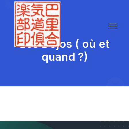
Les Dojos ( où et
quand ?)