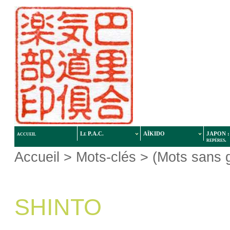
accueil
Le P.A.C.
AÏKIDO
JAPON : 
repères.
Accueil
> Mots-clés > (Mots sans 
SHINTO