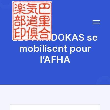
LES AIKIDOKAS se
mobilisent pour
l’AFHA