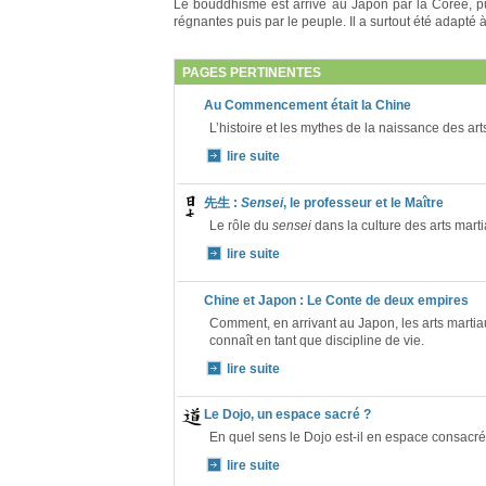
Le bouddhisme est arrivé au Japon par la Corée, pui
régnantes puis par le peuple. Il a surtout été adapté 
PAGES PERTINENTES
Au Commencement était la Chine
L’histoire et les mythes de la naissance des art
lire suite
先生 :
Sensei
, le professeur et le Maître
Le rôle du
sensei
dans la culture des arts mart
lire suite
Chine et Japon : Le Conte de deux empires
Comment, en arrivant au Japon, les arts marti
connaît en tant que discipline de vie.
lire suite
Le Dojo, un espace sacré ?
En quel sens le Dojo est-il en espace consacré
lire suite