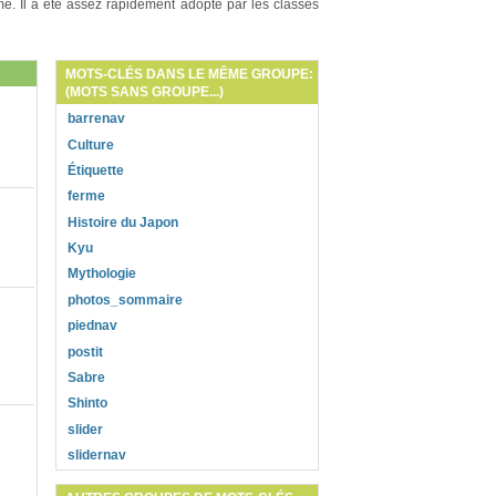
me. Il a été assez rapidement adopté par les classes
MOTS-CLÉS DANS LE MÊME GROUPE:
(MOTS SANS GROUPE...)
barrenav
Culture
Étiquette
ferme
Histoire du Japon
Kyu
Mythologie
photos_sommaire
piednav
postit
Sabre
Shinto
slider
slidernav