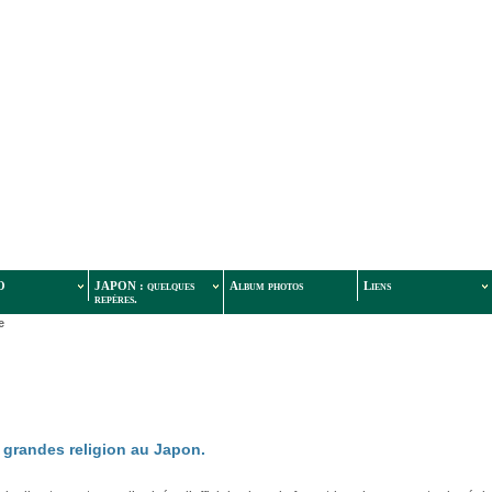
O
JAPON : quelques
Album photos
Liens
repères.
e
 grandes religion au Japon.