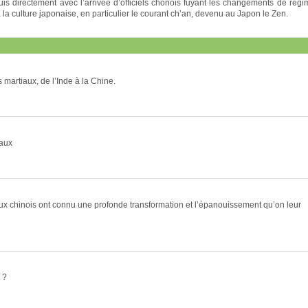
s directement avec l’arrivée d’officiels chonois fuyant les changements de régi
à la culture japonaise, en particulier le courant ch’an, devenu au Japon le Zen.
s martiaux, de l’Inde à la Chine.
iaux
aux chinois ont connu une profonde transformation et l’épanouissement qu’on leur
 ?