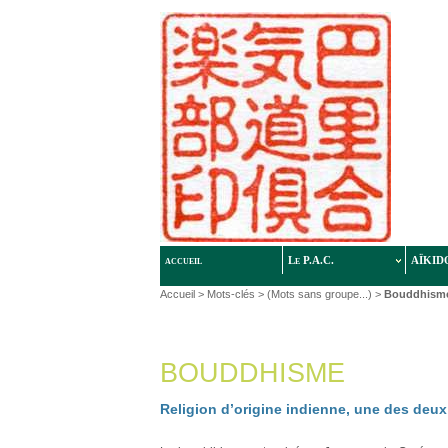
accueil
Le P.A.C.
AÏKID
Accueil
> Mots-clés > (Mots sans groupe...) >
Bouddhism
BOUDDHISME
Religion d’origine indienne, une des deux