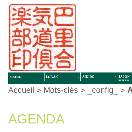
accueil
Le P.A.C.
AÏKIDO
JAPON : 
repères.
Accueil
> Mots-clés > _config_ >
AGENDA