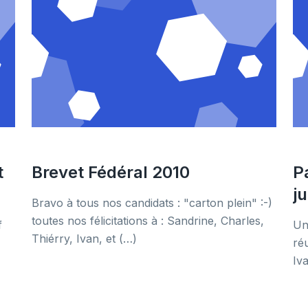
t
Brevet Fédéral 2010
P
j
Bravo à tous nos candidats : "carton plein" :-)
toutes nos félicitations à : Sandrine, Charles,
f
Un
Thiérry, Ivan, et (…)
ré
Iv