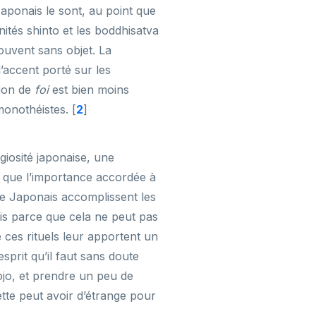
Japonais le sont, au point que
inités shinto et les boddhisatva
ouvent sans objet. La
l’accent porté sur les
tion de
foi
est bien moins
monothéistes.
[
2
]
igiosité japonaise, une
ont que l’importance accordée à
 de Japonais accomplissent les
ais parce que cela ne peut pas
 ces rituels leur apportent un
sprit qu’il faut sans doute
ojo, et prendre un peu de
uette peut avoir d’étrange pour