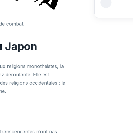
t de combat.
au Japon
ux religions monothéistes, la
ez déroutante. Elle est
s religions occidentales : la
me.
 transcendantes n’ont pas