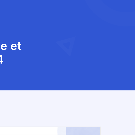
e et
4