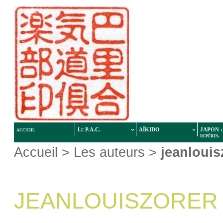
accueil
Le P.A.C.
AÏKIDO
JAPON : 
repères.
Accueil
> Les auteurs >
jeanlouis
JEANLOUISZORER