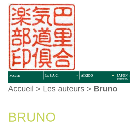
accueil
Le P.A.C.
AÏKIDO
JAPON : 
repères.
Accueil
> Les auteurs >
Bruno
BRUNO