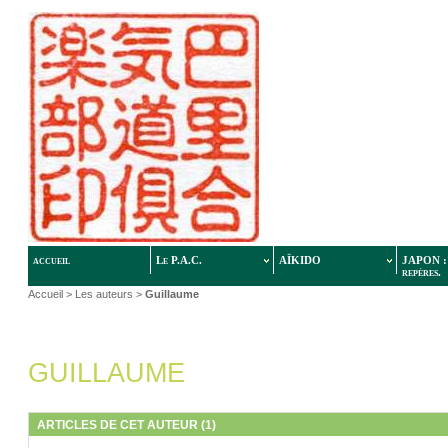
accueil
Le P.A.C.
AÏKIDO
JAPON : 
repères.
Accueil
> Les auteurs >
Guillaume
GUILLAUME
ARTICLES DE CET AUTEUR (1)