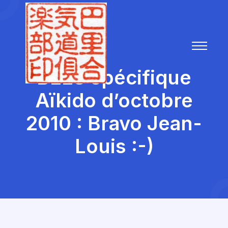
BEES spécifique
Aïkido d’octobre
2010 : Bravo Jean-
Louis :-)