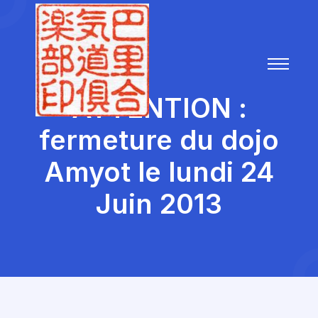
ATTENTION :
fermeture du dojo
Amyot le lundi 24
Juin 2013