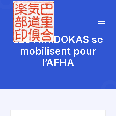
LES AIKIDOKAS se
mobilisent pour
l’AFHA