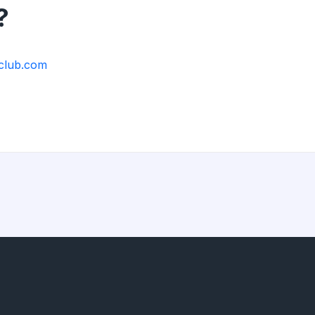
?
club.com