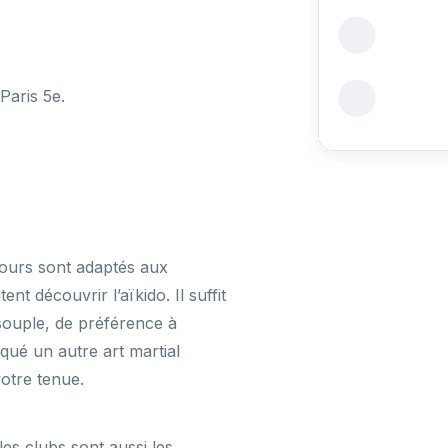
Paris 5e.
es cours sont adaptés aux
t découvrir l’aïkido. Il suffit
souple, de préférence à
qué un autre art martial
otre tenue.
les clubs sont aussi les