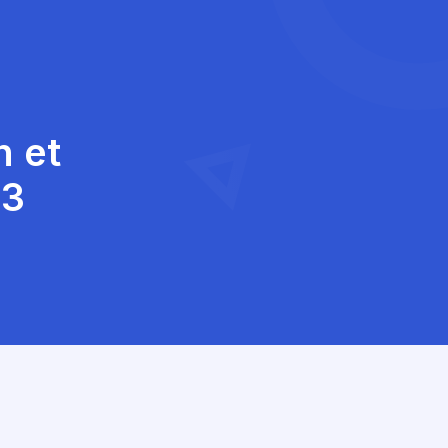
n et
03