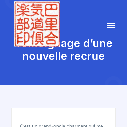
Témoignage d’une
nouvelle recrue
C’est un grand-oncle charmant qui me